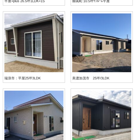
平屋+plus 26.5坪1LDK+1S
御嵩町:10.5坪ﾜﾝﾙｰﾑ平屋
瑞浪市：平屋25坪3LDK
美濃加茂市 25坪/3LDK