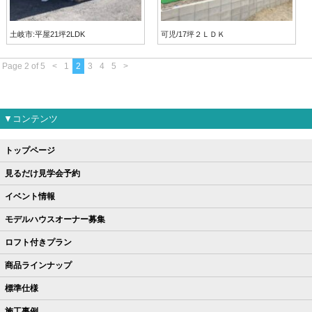
土岐市:平屋21坪2LDK
可児/17坪２ＬＤＫ
Page 2 of 5
<
1
2
3
4
5
>
▼コンテンツ
トップページ
見るだけ見学会予約
イベント情報
モデルハウスオーナー募集
ロフト付きプラン
商品ラインナップ
標準仕様
施工事例