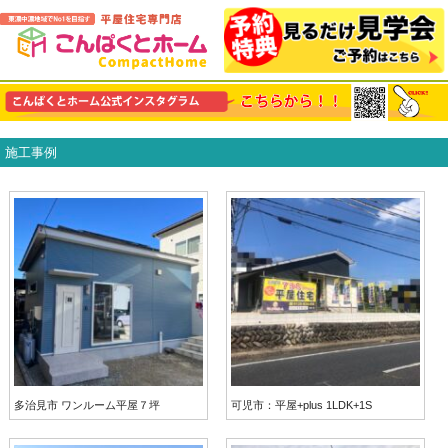
施工事例
多治見市 ワンルーム平屋７坪
可児市：平屋+plus 1LDK+1S